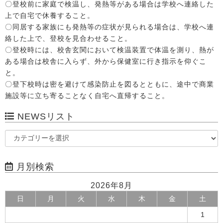
〇登校前に家庭で検温し、発熱等がある場合は学校へ連絡した
上で自宅で休養すること。
〇同居する家族にも発熱等の症状が見られる場合は、学校へ連
絡した上で、登校を見合わせること。
〇登校時には、校舎玄関において検温装置で体温を測り、熱が
ある場合は校舎に入らず、外から保健室に行き指示を仰ぐこ
と。
〇登下校時は密を避けて感染防止を図るとともに、途中で商業
施設等に立ち寄ることなく自宅へ直帰すること。
NEWSリスト
月別検索
2026年8月
日
月
火
水
木
金
土
1