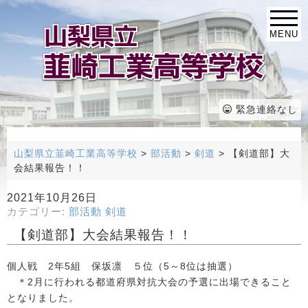
MENU
緊急連絡なし
山梨県立韮崎工業高等学校
>
部活動
>
剣道
>
【剣道部】大
会結果報告！！
2021年10月26日
カテゴリー:
部活動
剣道
【剣道部】大会結果報告！！
個人戦 2年5組 保坂凛 ５位（5～8位は抽選）
＊2月に行われる都道府県対抗大会の予選に出場できること
となりました。