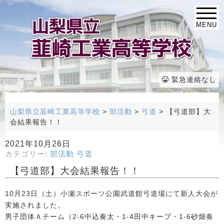
MENU
緊急連絡なし
山梨県立韮崎工業高等学校
>
部活動
>
弓道
>
【弓道部】大
会結果報告！！
2021年10月26日
カテゴリー:
部活動
弓道
【弓道部】大会結果報告！！
10月23日（土）小瀬スポーツ公園武道館弓道場にて新人大会が
実施されました。
男子団体Ａチーム（2-6中込奏太・1-4田中キーブ・1-6砂畑奏