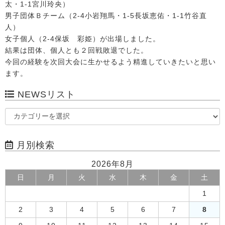
太・1-1宮川玲央）
男子団体Ｂチーム（2-4小岩翔馬・1-5長坂恵佑・1-1竹谷直
人）
女子個人（2-4保坂 彩姫）が出場しました。
結果は団体、個人とも２回戦敗退でした。
今回の経験を次回大会に生かせるよう精進していきたいと思い
ます。
NEWSリスト
月別検索
2026年8月
日
月
火
水
木
金
土
1
2
3
4
5
6
7
8