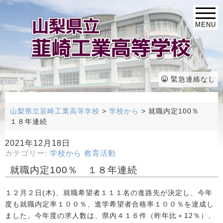
MENU
緊急連絡なし
山梨県立韮崎工業高等学校
>
学校から
>
就職内定100％
１８年連続
2021年12月18日
カテゴリー:
学校から
教育活動
就職内定100％ １８年連続
１２月２日(木)、就職希望者１１１名の進路先が決定し、今年
度も就職内定率１００％、進学希望者合格率１００％を達成し
ました。今年度の求人数は、県内４１６件（昨年比＋12％）、