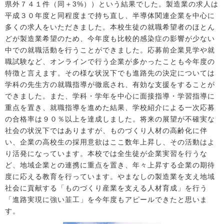
県外７４１件（同＋3%））という結果でした。製造業の求人は
平成３０年度と同程度まで持ち直し、半導体関連企業を中心に
多くの求人をいただきました。本校生徒の就職希望者のほとん
どが製造業希望のため、今年度も比較的感染症の影響が少ない
中での就職活動を行うことができました。応募前企業見学や就
職試験など、オンラインで行う企業が多かったことも今年度の
特徴と言えます。その様な状況下でも進路先の決定については
学科の先生方の就職指導が徹底され、有効な支援をすることが
できました。また、学科・学年を中心に面接指導・学習指導に
重点を置き、就職指導を進めた結果、学校紹介による一次応募
の合格率は９０％以上を達成しました。将来の展望が不確実な
社会の状況下ではありますが、ものづくり人材の高齢化に伴
い、企業の高校生の採用意欲はここ数年上昇し、その活動はよ
り活発になっています。本校では全生徒が企業実習を行うな
ど、地域企業との連携に重点を置き、年々上昇する企業の期待
度に応える教育を行っています。やまなしの製造業を支え地域
社会に貢献する「ものづくり産業を支える人材育成」を行う
「進路実現に強い韮工」を今年度もアピールできたと思いま
す。