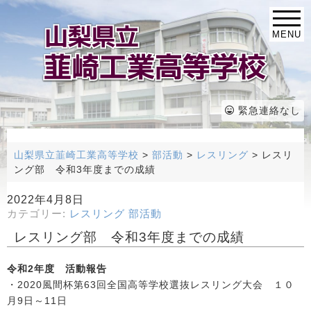
MENU
緊急連絡なし
山梨県立韮崎工業高等学校
>
部活動
>
レスリング
>
レスリ
ング部 令和3年度までの成績
2022年4月8日
カテゴリー:
レスリング
部活動
レスリング部 令和3年度までの成績
令和2年度 活動報告
・2020風間杯第63回全国高等学校選抜レスリング大会 １０
月9日～11日