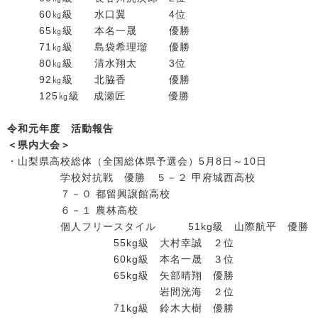
60㎏級 水口翼 4位
65㎏級 本名一晟 優勝
71㎏級 島袋希理瑠 優勝
80㎏級 清水翔太 3位
92㎏級 北脇香 優勝
125㎏級 成瀬匠 優勝
令和元年度 活動報告
＜県内大会＞
・山梨県高校総体（全国総体県予選会）5月8日～10日
学校対抗戦 優勝 ５－２ 甲府城西高校
７－０ 都留興譲館高校
６－１ 農林高校
個人フリースタイル 51kg級 山際航平 優勝
55kg級 大村幸誠 ２位
60kg級 本名一晟 ３位
65kg級 矢部晴翔 優勝
岩間洸海 ２位
71kg級 鈴木大樹 優勝