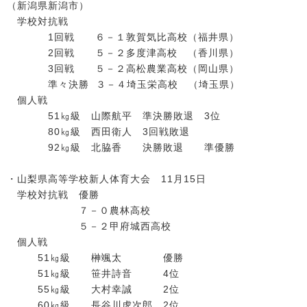
（新潟県新潟市）
学校対抗戦
1回戦 ６－１敦賀気比高校（福井県）
2回戦 ５－２多度津高校 （香川県）
3回戦 ５－２高松農業高校（岡山県）
準々決勝 ３－４埼玉栄高校 （埼玉県）
個人戦
51㎏級 山際航平 準決勝敗退 3位
80㎏級 西田衛人 3回戦敗退
92㎏級 北脇香 決勝敗退 準優勝
・山梨県高等学校新人体育大会 11月15日
学校対抗戦 優勝
７－０農林高校
５－２甲府城西高校
個人戦
51㎏級 榊颯太 優勝
51㎏級 笹井詩音 4位
55㎏級 大村幸誠 2位
60㎏級 長谷川虎次郎 2位