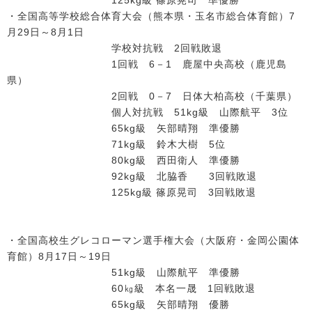
125kg級 篠原晃司 準優勝
・全国高等学校総合体育大会（熊本県・玉名市総合体育館）7
月29日～8月1日
学校対抗戦 2回戦敗退
1回戦 6－1 鹿屋中央高校（鹿児島
県）
2回戦 0－7 日体大柏高校（千葉県）
個人対抗戦 51kg級 山際航平 3位
65kg級 矢部晴翔 準優勝
71kg級 鈴木大樹 5位
80kg級 西田衛人 準優勝
92kg級 北脇香 3回戦敗退
125kg級 篠原晃司 3回戦敗退
・全国高校生グレコローマン選手権大会（大阪府・金岡公園体
育館）8月17日～19日
51kg級 山際航平 準優勝
60㎏級 本名一晟 1回戦敗退
65kg級 矢部晴翔 優勝