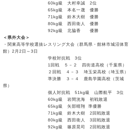
60kg級 大村幸誠 2位
65kg級 本名一晟 優勝
71kg級 鈴木大樹 優勝
80kg級 西田衛人 優勝
92kg級 北脇香 優勝
＜県外大会＞
・関東高等学校選抜レスリング大会（群馬県・館林市城沼体育
館）2月2日～3日
学校対抗戦 3位
1回戦 ５－２ 四街道高校（千葉県）
２回戦 ４－３ 埼玉栄高校（埼玉県）
準決勝 ３－４ 鹿島学園高校（茨城
県）
個人対抗戦 51kg級 山際航平 3位
60kg級 岩間洸海 初戦敗退
65kg級 矢部晴翔 準優勝
71kg級 鈴木大樹 2回戦敗退
80kg級 西田衛人 3回戦敗退
92kg級 篠原晃司 2回戦敗退