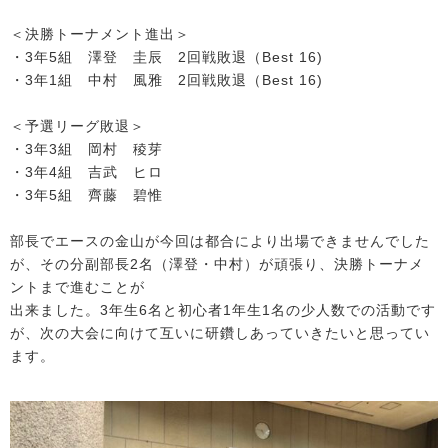
＜決勝トーナメント進出＞
・3年5組 澤登 圭辰 2回戦敗退（Best 16)
・3年1組 中村 風雅 2回戦敗退（Best 16)
＜予選リーグ敗退＞
・3年3組 岡村 稜芽
・3年4組 吉武 ヒロ
・3年5組 齊藤 碧惟
部長でエースの金山が今回は都合により出場できませんでした
が、その分副部長2名（澤登・中村）が頑張り、決勝トーナメ
ントまで進むことが
出来ました。3年生6名と初心者1年生1名の少人数での活動です
が、次の大会に向けて互いに研鑽しあっていきたいと思ってい
ます。