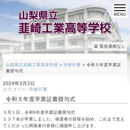
MENU
緊急連絡なし
山梨県立韮崎工業高等学校
>
学校行事
>
令和５年度卒業証
書授与式
2024年3月2日
カテゴリー:
学校行事
令和５年度卒業証書授与式
３月１日、令和5年度卒業証書授与式
１３７名が卒業しました。保護者の皆様を始め、これまで支え
てくださった関係者の皆様に感謝申し上げます。