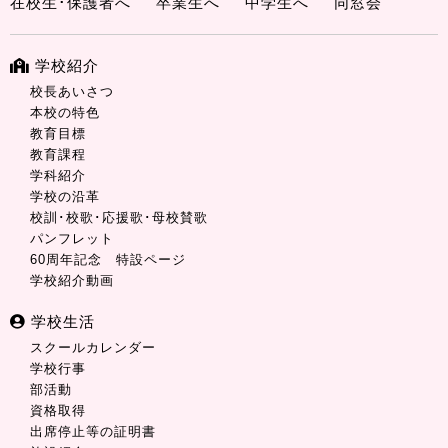
在校生･保護者へ
卒業生へ
中学生へ
同窓会
学校紹介
校長あいさつ
本校の特色
教育目標
教育課程
学科紹介
学校の沿革
校訓･校歌･応援歌･母校賛歌
パンフレット
60周年記念 特設ページ
学校紹介動画
学校生活
スクールカレンダー
学校行事
部活動
資格取得
出席停止等の証明書