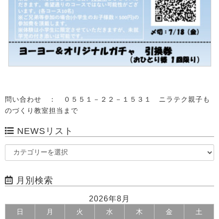
問い合わせ ： ０５５１－２２－１５３１ ニラテク親子も
のづくり教室担当まで
NEWSリスト
月別検索
2026年8月
日
月
火
水
木
金
土