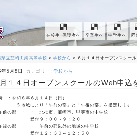
在校生･保護者へ
卒業生へ
中学生へ
同
梨県立韮崎工業高等学校
>
学校から
>
６月１４日オープンスクール
26年5月8日
カテゴリー:
学校から
月１４日オープンスクールのWeb申込
時 ：令和８年６月１４日（日）
地域により「午前の部」と「午後の部」を指定します
の部 ・・・ 北杜市、韮崎市、甲斐市の中学校
付９：００～９：２０
の部 ・・・ 午前の部以外の地域の中学校
付１２：３０～１２：５０