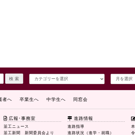
護者へ
卒業生へ
中学生へ
同窓会
広報･事務室
進路情報
韮工ニュース
進路指導
韮工新聞 新聞委員会より
進路状況（進学・就職）