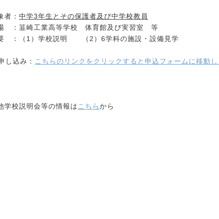
象者：
中学3年生とその保護者及び中学校教員
場 ：韮崎工業高等学校 体育館及び実習室 等
要 ：（1）学校説明 （2）6学科の施設・設備見学
b申し込み：
こちらのリンクをクリックすると申込フォームに移動し
他学校説明会等の情報は
こちら
から