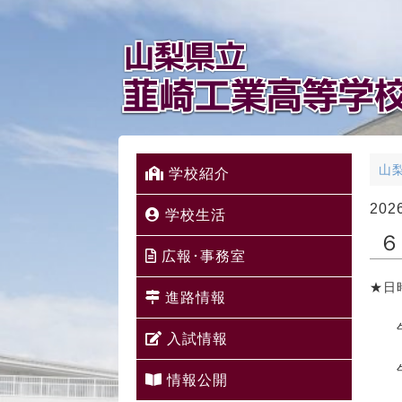
山
学校紹介
20
学校生活
６
広報･事務室
★日
進路情報
※
午前
入試情報
受
午後
情報公開
受