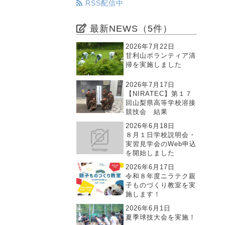
RSS配信中
最新NEWS（5件）
2026年7月22日
甘利山ボランティア清
掃を実施しました
2026年7月17日
【NIRATEC】第１７
回山梨県高等学校溶接
競技会 結果
2026年6月18日
８月１日学校説明会・
実習見学会のWeb申込
を開始しました
2026年6月17日
令和８年度ニラテク親
子ものづくり教室を実
施します！
2026年6月1日
夏季球技大会を実施！