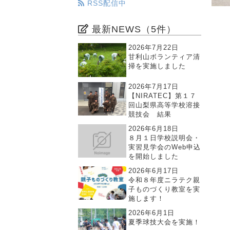
RSS配信中
最新NEWS（5件）
2026年7月22日
甘利山ボランティア清
掃を実施しました
2026年7月17日
【NIRATEC】第１７
回山梨県高等学校溶接
競技会 結果
2026年6月18日
８月１日学校説明会・
実習見学会のWeb申込
を開始しました
2026年6月17日
令和８年度ニラテク親
子ものづくり教室を実
施します！
2026年6月1日
夏季球技大会を実施！