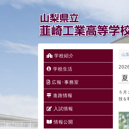
山
学校紹介
20
学校生活
夏
広報･事務室
５月
進路情報
技を
入試情報
情報公開