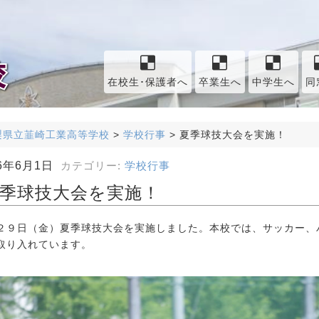
在校生･保護者へ
卒業生へ
中学生へ
同
梨県立韮崎工業高等学校
>
学校行事
>
夏季球技大会を実施！
26年6月1日
カテゴリー:
学校行事
季球技大会を実施！
２９日（金）夏季球技大会を実施しました。本校では、サッカー、
取り入れています。