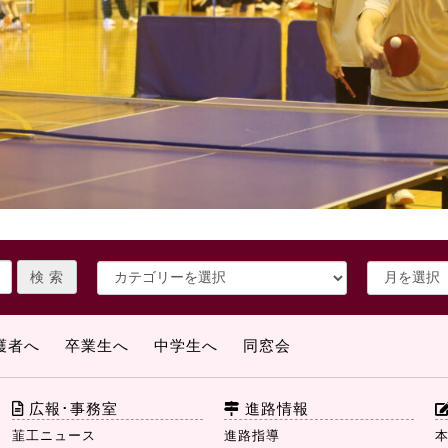
護者へ
卒業生へ
中学生へ
同窓会
広報･事務室
進路情報
韮工ニュース
進路指導