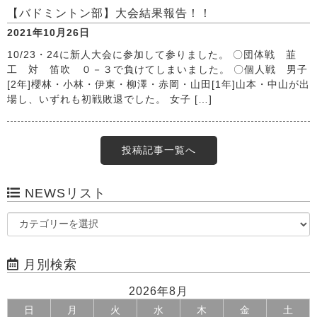
【バドミントン部】大会結果報告！！
2021年10月26日
10/23・24に新人大会に参加して参りました。 〇団体戦 韮
工 対 笛吹 ０－３で負けてしまいました。 〇個人戦 男子
[2年]櫻林・小林・伊東・柳澤・赤岡・山田[1年]山本・中山が出
場し、いずれも初戦敗退でした。 女子 […]
投稿記事一覧へ
NEWSリスト
月別検索
2026年8月
日
月
火
水
木
金
土