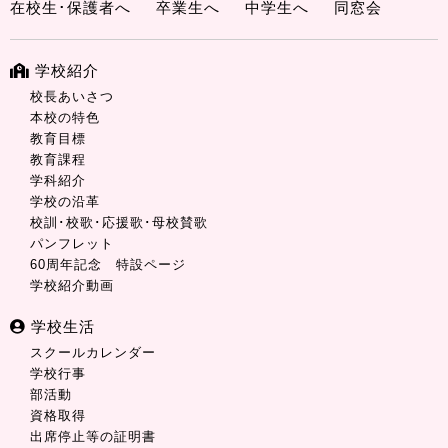
在校生･保護者へ
卒業生へ
中学生へ
同窓会
学校紹介
校長あいさつ
本校の特色
教育目標
教育課程
学科紹介
学校の沿革
校訓･校歌･応援歌･母校賛歌
パンフレット
60周年記念 特設ページ
学校紹介動画
学校生活
スクールカレンダー
学校行事
部活動
資格取得
出席停止等の証明書