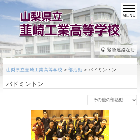
MENU
緊急連絡なし
山梨県立韮崎工業高等学校
>
部活動
>
バドミントン
バドミントン