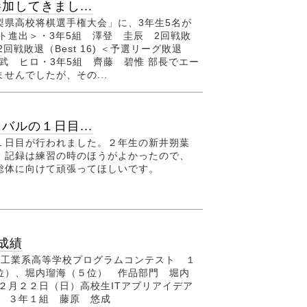
してきまし...
山梨県高校将棋選手権大会」に、3年生5名が
ト進出＞・3年5組 澤登 圭辰 2回戦敗
2回戦敗退（Best 16) ＜予選リーグ敗退
武 ヒロ・3年5組 齊藤 碧惟 部長でエー
せんでしたが、その...
ルの１日目...
１日目が行われました。２年生の新井朔葉
。記録は練習の時のほうがよかったので、
総体に向けて頑張ってほしいです。
成績
県工業系高等学校プログラムコンテスト １
位）、堀内瑠海（５位） 作品部門 堀内
２月２２日（日）高校生ITアプリアイデア
 ３年１組 藤原 悠成