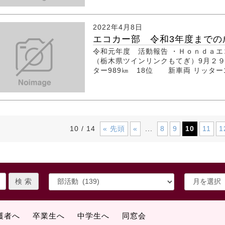
2022年4月8日
エコカー部 令和3年度までの
令和元年度 活動報告 ・Ｈｏｎｄａ
（栃木県ツインリンクもてぎ）9月２
ター989㎞ 18位 新車両 リッター1
« 先頭
«
8
9
10
11
1
10 / 14
...
護者へ
卒業生へ
中学生へ
同窓会