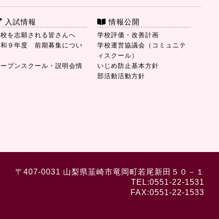
入試情報
情報公開
本校を志願される皆さんへ
学校評価・改善計画
令和９年度 前期募集につい
学校運営協議会（コミュニテ
て
ィスクール）
オープンスクール・説明会情
いじめ防止基本方針
報
部活動活動方針
〒407-0031 山梨県韮崎市竜岡町若尾新田５０－１
TEL:0551-22-1531
FAX:0551-22-1533