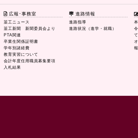
広報･事務室
進路情報
韮工ニュース
進路指導
韮工新聞 新聞委員会より
進路状況（進学・就職）
PTA関連
卒業生関係証明書
学年別諸経費
教育実習について
会計年度任用職員募集要項
入札結果