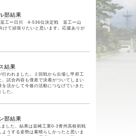
ル部結果
韮工ー日川 4-536位決定戦 韮工ー山
に向けて頑張りたいと思います。応援ありが
ス結果
が行われました。２回戦から出場し甲府工
た。試合内容も僅差で決着がついてしまい
験を活かして今後の活動につなげていきた
ました。
ン部結果
れました。結果は韮崎工業0-3青州高校初戦
しようする姿勢は素晴らしかったと思いま