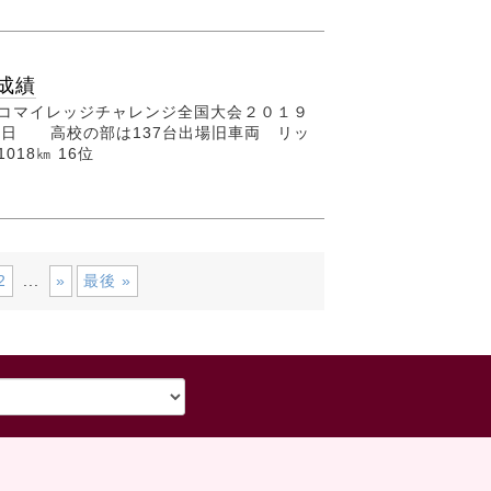
成績
エコマイレッジチャレンジ全国大会２０１９
９日 高校の部は137台出場旧車両 リッ
018㎞ 16位
2
»
最後 »
...