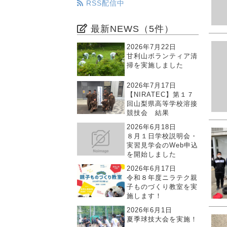
RSS配信中
最新NEWS（5件）
2026年7月22日
甘利山ボランティア清
掃を実施しました
2026年7月17日
【NIRATEC】第１７
回山梨県高等学校溶接
競技会 結果
2026年6月18日
８月１日学校説明会・
実習見学会のWeb申込
を開始しました
2026年6月17日
令和８年度ニラテク親
子ものづくり教室を実
施します！
2026年6月1日
夏季球技大会を実施！