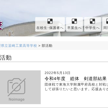
在校生･保護者へ
卒業生へ
中学生へ
同
梨県立韮崎工業高等学校
>
部活動
活動
2022年5月13日
令和4年度 総体 剣道部結果
団体戦で東海大学附属甲府高校と対戦し
して頑張りたいと思います。応援あり