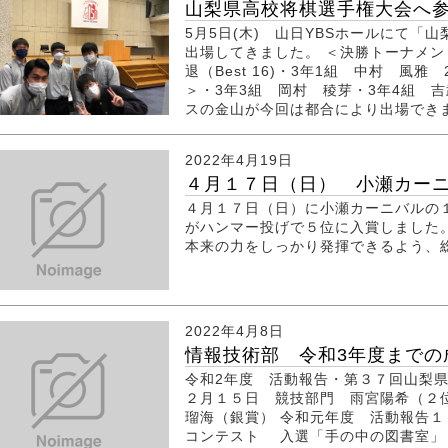
山梨県高校将棋選手権大会へ参加
5月5日(木) 山日YBSホールにて「
出場してきました。 ＜決勝トーナメン
退（Best 16)・3年1組 中村 風雅 
＞・3年3組 岡村 稜芽・3年4組 吉
スの金山が今回は都合により出場できま
2022年4月19日
４月１７日（日） 小瀬カーニバ
４月１７日（日）に小瀬カーニバルの
がハンマー投げで５位に入賞しました
本来の力をしっかり発揮できるよう、
2022年4月8日
情報技術部 令和3年度までの
令和2年度 活動報告・第３７回山梨
２月１５日 競技部門 雨宮陽希（２
瑠海（銀賞） 令和元年度 活動報告１
コンテスト 入選「手の中の図書室」