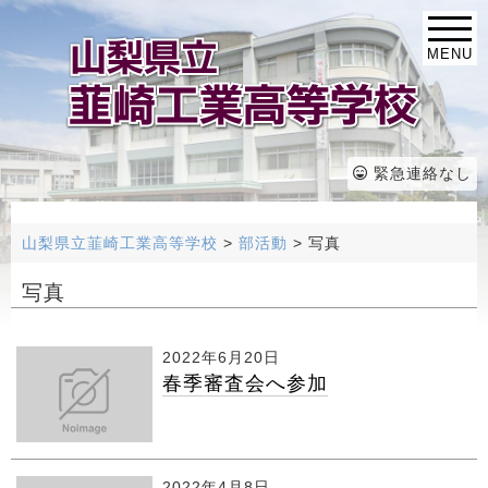
MENU
緊急連絡なし
山梨県立韮崎工業高等学校
>
部活動
>
写真
写真
2022年6月20日
春季審査会へ参加
2022年4月8日