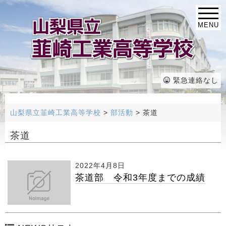
MENU
緊急連絡なし
山梨県立韮崎工業高等学校
>
部活動
>
茶道
茶道
2022年4月8日
茶道部 令和3年度までの成績