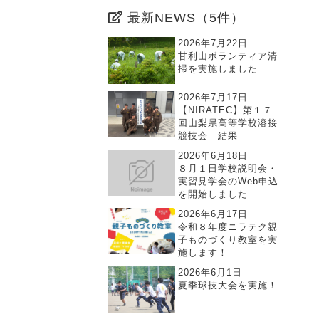
最新NEWS（5件）
2026年7月22日
甘利山ボランティア清
掃を実施しました
2026年7月17日
【NIRATEC】第１７
回山梨県高等学校溶接
競技会 結果
2026年6月18日
８月１日学校説明会・
実習見学会のWeb申込
を開始しました
2026年6月17日
令和８年度ニラテク親
子ものづくり教室を実
施します！
2026年6月1日
夏季球技大会を実施！