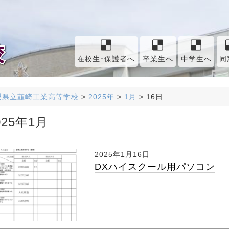
在校生･保護者へ
卒業生へ
中学生へ
同
梨県立韮崎工業高等学校
>
2025年
>
1月
>
16日
025年1月
2025年1月16日
DXハイスクール用パソコン