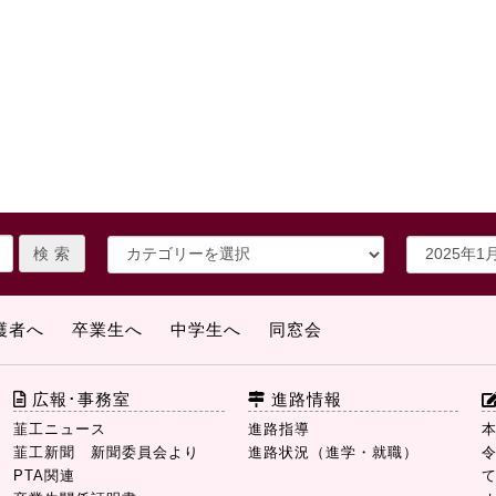
護者へ
卒業生へ
中学生へ
同窓会
広報･事務室
進路情報
韮工ニュース
進路指導
韮工新聞 新聞委員会より
進路状況（進学・就職）
PTA関連