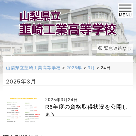
MENU
緊急連絡なし
山梨県立韮崎工業高等学校
>
2025年
>
3月
>
24日
2025年3月
2025年3月24日
R6年度の資格取得状況を公開し
ます