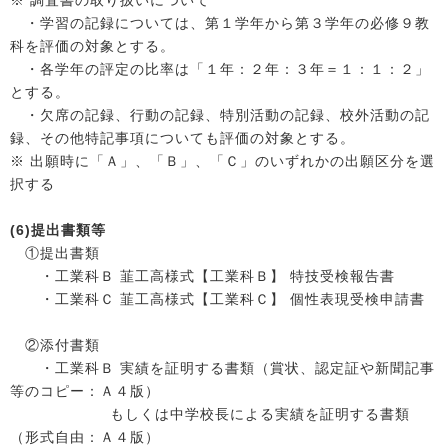
※ 調査書の取り扱いについて
・学習の記録については、第１学年から第３学年の必修９教
科を評価の対象とする。
・各学年の評定の比率は「１年：２年：３年＝１：１：２」
とする。
・欠席の記録、行動の記録、特別活動の記録、校外活動の記
録、その他特記事項についても評価の対象とする。
※ 出願時に「Ａ」、「Ｂ」、「Ｃ」のいずれかの出願区分を選
択する
(6)提出書類等
①提出書類
・工業科Ｂ 韮工高様式【工業科Ｂ】 特技受検報告書
・工業科Ｃ 韮工高様式【工業科Ｃ】 個性表現受検申請書
②添付書類
・工業科Ｂ 実績を証明する書類（賞状、認定証や新聞記事
等のコピー：Ａ４版）
もしくは中学校長による実績を証明する書類
（形式自由：Ａ４版）