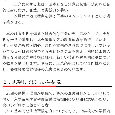
工業に関する基礎・基本となる知識と技能・技術を総合
的に身に付け、創造力と実践力を養い、
次世代の地域産業を担う工業のスペシャリストとなる礎
を築かせる。
本校は６学科を備えた総合的な工業の専門高校として、全学
科を一括で募集し、総合選択制等の教育体系を施行していま
す。生徒の興味・関心、適性や将来の進路希望に即したフレキ
シブルな科目選択ができる教育システムを整え、同時に工業の
様々な分野の先端技術に触れ、新しい技術を複合的に身につけ
る教育を展開します。さらに、工業高校としての専門性を追究
し、各種資格取得指導の充実にも努めています。
２．志望してほしい生徒像
志望の動機・理由が明確で、将来の進路目標がしっかりして
おり、入学後も学習や部活動に積極的に取り組む意欲があり、
次のいずれかに該当する者
（１）基本的な生活習慣を身につけており、中学校での学習内