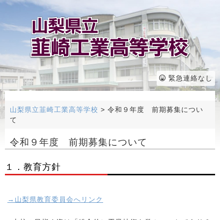
緊急連絡なし
山梨県立韮崎工業高等学校
>
令和９年度 前期募集につい
て
令和９年度 前期募集について
１．教育方針
→山梨県教育委員会へリンク