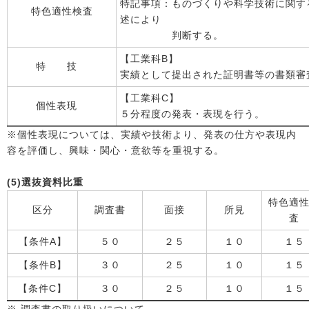
特記事項：ものづくりや科学技術に関す
特色適性検査
述により
判断する。
【工業科B】
特 技
実績として提出された証明書等の書類審
【工業科C】
個性表現
５分程度の発表・表現を行う。
※個性表現については、実績や技術より、発表の仕方や表現内
容を評価し、興味・関心・意欲等を重視する。
(5)選抜資料比重
特色適
区分
調査書
面接
所見
査
【条件A】
５０
２５
１０
１５
【条件B】
３０
２５
１０
１５
【条件C】
３０
２５
１０
１５