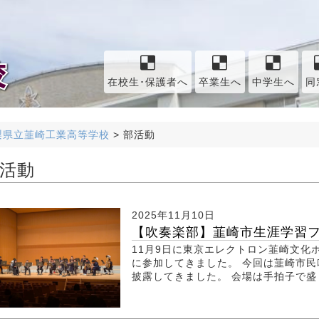
在校生･保護者へ
卒業生へ
中学生へ
同
梨県立韮崎工業高等学校
>
部活動
活動
2025年11月10日
【吹奏楽部】韮崎市生涯学習フェ
11月9日に東京エレクトロン韮崎文化
に参加してきました。 今回は韮崎市民
披露してきました。 会場は手拍子で