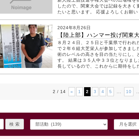
新人陸上競技選手権大会への出場権を
したので、関東大会では記録を大きく
たいと思います。 応援よろしくお願い
2024年8月26日
【陸上部】ハンマー投げ関東
８月２４日、２５日と千葉県で行われ
で２年６組大芝栄人が参加してきまし
術のレベルの高さを目の当たりにし、
す。 結果は３５人中３３位となりま
長しているので、これからに期待をし
«
1
2
3
4
5
10
2 / 14
...
.