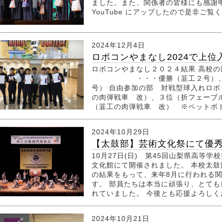
ました。また、関係者の皆様にも感謝
YouTube にアップしたので是非ご
2024年12月4日
ロボコンやまなし2024で上位
ロボコンやまなし２０２４結果 高校
・・・優勝（韮工２号）、準優
号） 自由参加の部 対戦型球入
の肉弾戦車 改）、３位（折フェーブル
（韮工の肉弾戦車 改） ※ペットボト
2024年10月29日
【太鼓部】芸術文化祭にて優
10月27日(日) 第45回山梨県高等
文化館にて開催されました。 本校太
の結果をもって、来年8月に行われる
す。 部員たちは本当に頑張り、とて
れていました。 今後とも応援よろしくお願
2024年10月21日