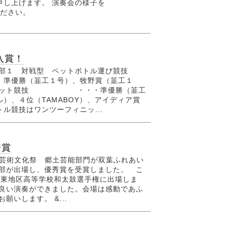
申し上げます。 演奏会の様子を
覧ください。
入賞！
の部１ 対戦型 ペットボトル運び競技
勝（韮工１号）、牧野賞（韮工１
れロボット競技 ・・・準優勝（韮工
）、４位（TAMABOY）、アイディア賞
ル競技はワンツーフィニッ...
秀賞
学校芸術文化祭 郷土芸能部門が双葉ふれあい
鼓部が出場し、優秀賞を受賞しました。 こ
関東地区高等学校和太鼓選手権に出場しま
も良い演奏ができました。会場は感動であふ
いします。 &...