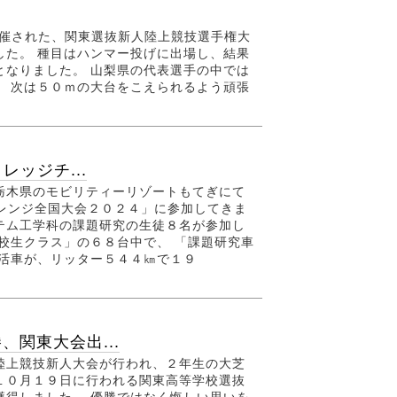
開催された、関東選抜新人陸上競技選手権大
した。 種目はハンマー投げに出場し、結果
となりました。 山梨県の代表選手の中では
。 次は５０ｍの大台をこえられるよう頑張
レッジチ...
栃木県のモビリティーリゾートもてぎにて
ャレンジ全国大会２０２４」に参加してきま
テム工学科の課題研究の生徒８名が参加し
校生クラス」の６８台中で、 「課題研究車
部活車が、リッター５４４㎞で１９
関東大会出...
陸上競技新人大会が行われ、２年生の大芝
１０月１９日に行われる関東高等学校選抜