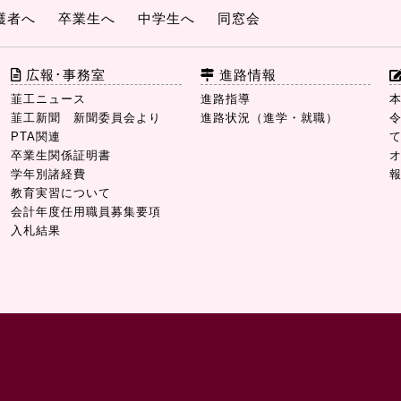
護者へ
卒業生へ
中学生へ
同窓会
広報･事務室
進路情報
韮工ニュース
進路指導
韮工新聞 新聞委員会より
進路状況（進学・就職）
PTA関連
卒業生関係証明書
学年別諸経費
教育実習について
会計年度任用職員募集要項
入札結果