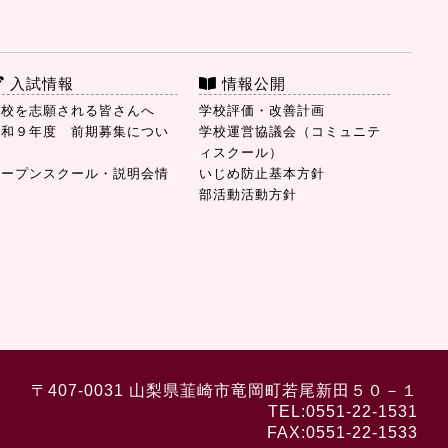
入試情報
情報公開
本校を志願される皆さんへ
学校評価・改善計画
令和９年度 前期募集につい
学校運営協議会（コミュニテ
て
ィスクール）
オープンスクール・説明会情
いじめ防止基本方針
報
部活動活動方針
〒407-0031 山梨県韮崎市竜岡町若尾新田５０－１
TEL:0551-22-1531
FAX:0551-22-1533