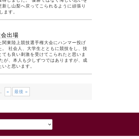
獲得しました。 優勝ではなく悔しい思いを
更新し山梨へ戻ってこられるように頑張り
します。
大会出場
た関東陸上競技選手権大会にハンマー投げ
た。 社会人、大学生とともに競技をし、技
とても良い刺激を受けてこられたと思いま
したが、本人も少しずつではありますが、成
たいと思います。
»
最後 »
..