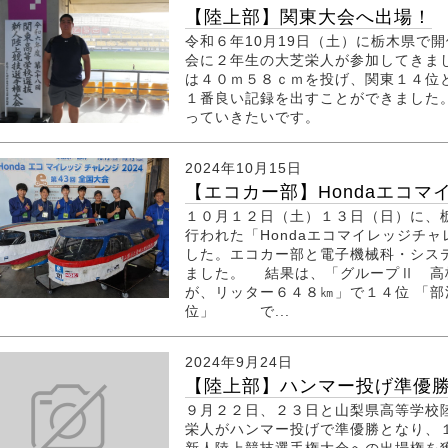
【陸上部】関東大会へ出場！
令和６年10月19日（土）に栃木県で
会に２年生の大芝栄人が参加してきま
は４０ｍ５８ｃｍを投げ、関東１４位
１番良い記録を出すことができました
っていきたいです。
2024年10月15日
【エコカー部】Hondaエコマイ
１０月１２日（土）１３日（日）に、
行われた「Hondaエコマイレッジチ
した。エコカー部と電子機械科・シス
ました。 結果は、「グループⅡ 高
が、リッター６４８㎞」で１４位 「
位」 で...
2024年9月24日
【陸上部】ハンマー投げ準優勝、
９月２２日、２３日と山梨県高等学校
栄人がハンマー投げで準優勝となり、