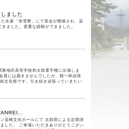
加しました
した生家「蛍雪寮」にて茶会が開催され、韮
てきました。貴重な経験ができました。
回関東地区高等学校和太鼓選手権に出場しま
る金賞には届きませんでしたが、精一杯頑張
芸術文化祭です。引き続き頑張っていきたい
REI...
ン韮崎文化ホールにて 太鼓部による定期演
が行われました。 ご来場いただきありがとうござい