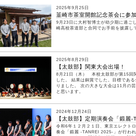
2025年9月25日
韮崎市茶室開館記念茶会に参
9月23日に大村智博士が幼少期に過ご
崎高校茶道部と合同でお手前を披露し
2025年8月29日
【太鼓部】関東大会出場！
8月21日（木） 本校太鼓部が第15
した。 結果は銅賞でした。目標であ
りました。 次の大きな大会は11月の
と思います。
2024年12月24日
【太鼓部】定期演奏会「鍛麗-TAN
令和6年１２月２１日、東京エレクトロ
奏会「鍛麗 -TANREI 2025-」