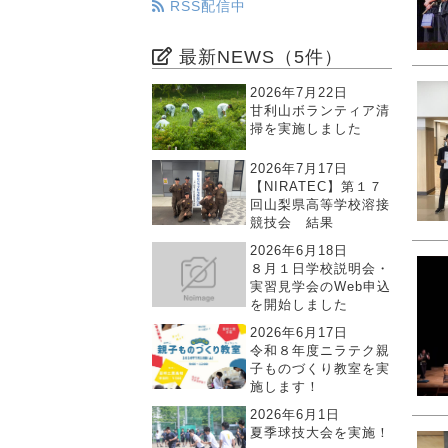
RSS配信中
最新NEWS（5件）
2026年7月22日
甘利山ボランティア清
掃を実施しました
2026年7月17日
【NIRATEC】第１７
回山梨県高等学校溶接
競技会 結果
2026年6月18日
８月１日学校説明会・
実習見学会のWeb申込
を開始しました
2026年6月17日
令和８年度ニラテク親
子ものづくり教室を実
施します！
2026年6月1日
夏季球技大会を実施！